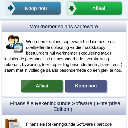
🡆
🡇
Koop nou
Aflaai
Werknemer salaris sagteware
Werknemer salaris sagteware bied die beste en
doeltreffende oplossing vir die maatskappy
bestuurders hul werknemer skedulering taak (
insluitende personeel in / uit besonderhede , verskuiwing
rekords , bywoning, toer - opleiding besonderhede , blare , ens )
saam met 'n volledige salaris besonderhede op een plek te hou.
Aflaai
Koop nou
Finansiële Rekeningkunde Software ( Enterprise
Edition )
Finansiële Rekeningkunde Software ( barcode