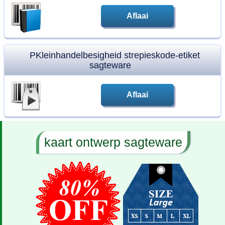
Aflaai
PKleinhandelbesigheid strepieskode-etiket
sagteware
Aflaai
kaart ontwerp sagteware