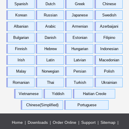
Spanish
Dutch
Greek
Chinese
Korean
Russian
Japanese
Swedish
Albanian
Arabic
Armenian
Azerbaijani
Bulgarian
Danish
Estonian
Filipino
Finnish
Hebrew
Hungarian
Indonesian
Irish
Latin
Latvian
Macedonian
Malay
Norwegian
Persian
Polish
Romanian
Thai
Turkish
Ukrainian
Vietnamese
Yiddish
Haitian Creole
Chinese(Simplified)
Portuguese
Home
Downloads
Order Online
Support
Sitemap
|
|
|
|
|