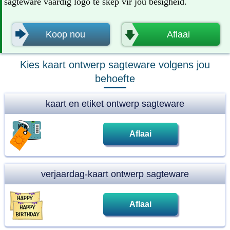
sagteware vaardig logo te skep vir jou besigheid.
🡆
🡇
Koop nou
Aflaai
Kies kaart ontwerp sagteware volgens jou
behoefte
kaart en etiket ontwerp sagteware
Aflaai
verjaardag-kaart ontwerp sagteware
Aflaai