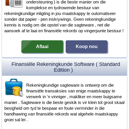
ondersteuning ) is die beste manier om die
komplekse en tydrowende bestuur van
rekeningkundige inligting in jou maatskappy te outomatiseer
sonder dat papier - pen inskrywings. Geen rekeningkundige
kennis is nodig om die opstel van die sagteware , net die
aansoek af te laai en finansiële rekords op vingerpunte bestuur !
Aflaai
Koop nou
Finansiële Rekeningkunde Software ( Standard
Edition )
Rekeningkundige sagteware is ontwerp om die
finansiële transaksies van enige maatskappy te
verwerk in 'n vinniger , makliker en meer buigsame
manier . Sagteware is die beste geskik is vir klein tot groot skaal
besigheid om tyd te bespaar en foute verminder in die
handhawing van finansiële rekords wat algehele maatskappy
groei sal lei .