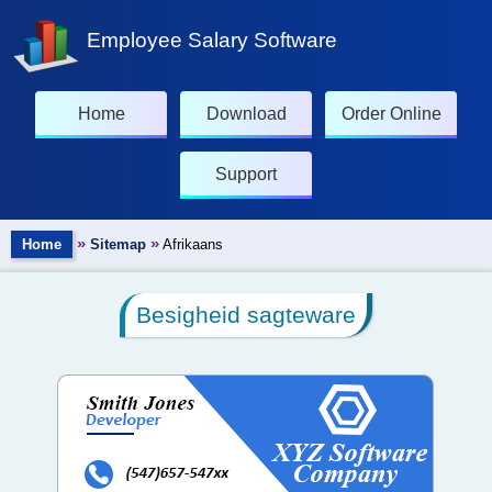
Employee Salary Software
Home
Download
Order Online
Support
»
»
Home
Sitemap
Afrikaans
Besigheid sagteware