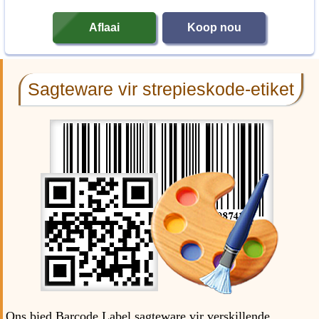
Aflaai
Koop nou
Sagteware vir strepieskode-etiket
Ons bied Barcode Label sagteware vir verskillende