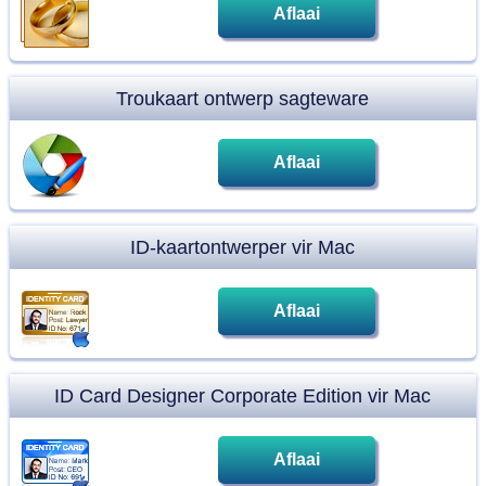
Aflaai
Troukaart ontwerp sagteware
Aflaai
ID-kaartontwerper vir Mac
Aflaai
ID Card Designer Corporate Edition vir Mac
Aflaai